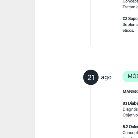
Concepto
Tratami
7.2 Sopo
Suplemen
éticos.
21
MÓD
ago
MANEJO
8.1 Diab
Diagnóst
Objetivo
8.2 Oste
Concepto