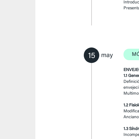
Introduc
Presenta
15
MÓ
may
ENVEJE
1.1 Gene
Definici
envejeci
Multimor
1.2 Fisi
Modifica
Anciano 
1.3 Sínd
Incompet