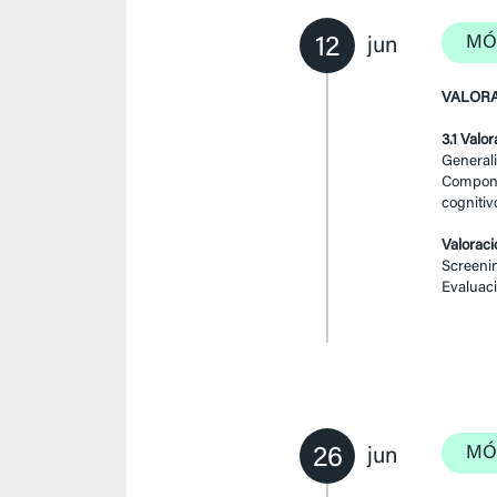
12
MÓ
jun
VALORA
3.1 Valor
General
Componen
cognitivo
Valoraci
Screenin
Evaluaci
26
MÓ
jun