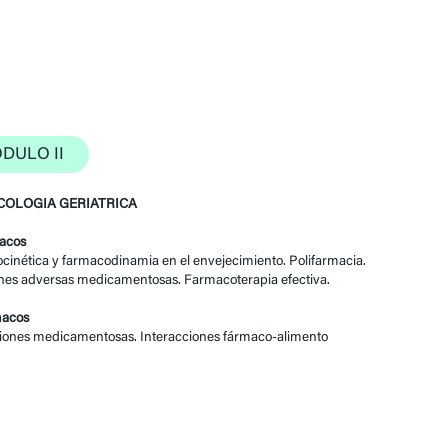
DULO II
OLOGIA GERIATRICA
macos
inética y farmacodinamia en el envejecimiento. Polifarmacia.
nes adversas medicamentosas. Farmacoterapia efectiva.
macos
ciones medicamentosas. Interacciones fármaco-alimento