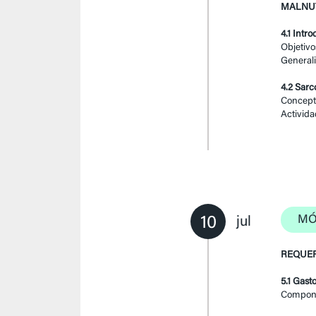
MALNUT
4.1 Intr
Objetivo
Generali
4.2 Sarc
Concepto
Actividad
10
MÓ
jul
REQUER
5.1 Gast
Componen