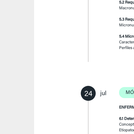
5.2 Req
Macronut
5.3 Req
Micronut
5.4 Micr
Caracter
Perfiles
24
MÓ
jul
ENFERM
6.1 Dete
Concepto
Etiopato