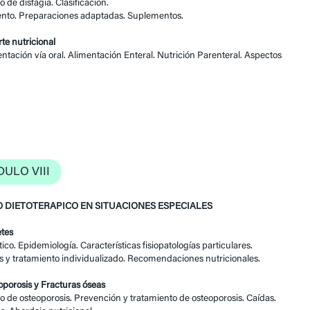
 de disfagia. Clasificación.
ento. Preparaciones adaptadas. Suplementos.
rte nutricional
tación vía oral. Alimentación Enteral. Nutrición Parenteral. Aspectos
ULO VIII
 DIETOTERAPICO EN SITUACIONES ESPECIALES
etes
ico. Epidemiología. Características fisiopatologías particulares.
s y tratamiento individualizado. Recomendaciones nutricionales.
oporosis y Fracturas óseas
 de osteoporosis. Prevención y tratamiento de osteoporosis. Caídas.