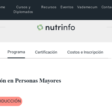
ome
Cursos y
Recursos
Eventos
Vademecum
Conta
Diplomados
Programa
Certificación
Costos e Inscripción
ión en Personas Mayores
ODUCCIÓN