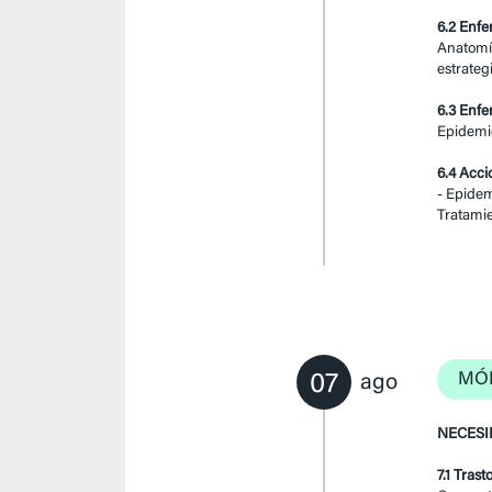
6.2 Enf
Anatomía
estrateg
6.3 Enf
Epidemio
6.4 Acc
- Epidem
Tratamie
07
MÓD
ago
NECESI
7.1 Tras