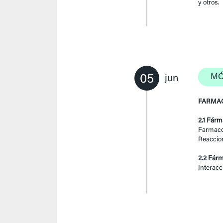
y otros.
05
MÓ
jun
FARMAC
2.1 Fár
Farmacoc
Reaccio
2.2 Fár
Interac